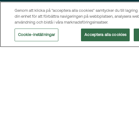
kontaktuppgifter och information om hur du når MEKO:s
huvudkontor, besök
kontaktsidan
.
Genom att klicka på "acceptera alla cookies" samtycker du till lagring
din enhet för att förbättra navigeringen på webbplatsen, analysera w
Meny
användning och bistå i våra marknadsföringsinsatser.
Om oss
Cookie-inställningar
Acceptera alla cookies
Hållbarhet
Bolagsstyrning
Investerare
Nyheter
Karriär
Kontakt
Följ oss
LinkedIn
Prenumerera på nyheter
Integritet