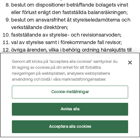
beslut om dispositioner beträffande bolagets vinst
eller förlust enligt den fastställda balansräkningen;
beslut om ansvarsfrihet åt styrelseledamöterna och
verkställande direktören;
fastställande av styrelse- och revisionsarvoden;
val av styrelse samt i förekommande fall revisor;
övriga ärenden, vilka i behörig ordning hänskjutits till
stämman.
Genom att klicka på "acceptera alla cookies" samtycker du
till lagring av cookies på din enhet för att förbättra
§ 10
navigeringen på webbplatsen, analysera webbplatsens
användning och bistå i våra marknadsföringsinsatser.
Vid bolagsstämman får envar röstberättigad rösta för
Cookie-inställningar
hela antalet av den röstberättigades ägda och
företrädda aktier.
Avvisa alla
§ 11
Acceptera alla cookies
Kallelse till bolagsstämma ska ske genom annonsering i