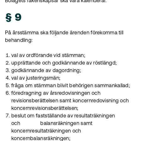
Bolagets räkenskapsår ska vara kalenderår.
§ 9
På årsstämma ska följande ärenden förekomma till
behandling:
val av ordförande vid stämman;
upprättande och godkännande av röstlängd;
godkännande av dagordning;
val av justeringsmän;
fråga om stämman blivit behörigen sammankallad;
föredragning av årsredovisningen och
revisionsberättelsen samt koncernredovisning och
koncernrevisionsberättelsen;
beslut om fastställande av resultaträkningen
och balansräkningen samt
koncernresultaträkningen och
koncernbalansräkningen;