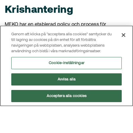
Krishantering
MEKO har en etablerad policy och process för
krishantering. På koncernnivå har vi en krisgrupp och en
Genom att klicka på "acceptera alla cookies" samtycker du
inom respektive affärsområde. Det finns
till lagring av cookies på din enhet för att förbättra
eskaleringsnivåer för underrättelse vid ett mer konkret
navigeringen på webbplatsen, analysera webbplatsens
användning och bistå i våra marknadsföringsinsatser.
krisläge.
Cookie-inställningar
Kontinuitetsplaner
Avvisa alla
Det finns en etablerad Business Continuity policy samt
kontinuitetsplaner som följer en gemensam struktur för
Acceptera alla cookies
koncernen. Under 2025 initierades och under 2026
genomförs arbetet med att anpassa planerna så de
reflekterar förändringar som skett bl.a. med de nya
Åk
centrallagren och nytt ERP system.
till
toppe
Strategiska risker