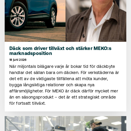
Däck som driver tillväxt och stärker MEKO:s
marknadsposition
18 juni 2026
När miljontals bilägare varje år bokar tid för däckbyte
handlar det sällan bara om däcken. För verkstäderna är
det ett av de viktigaste tillfällena att möta kunder,
bygga långsiktiga relationer och skapa nya
affärsmöjligheter. För MEKO är däck därför mycket mer
än en säsongsprodukt – det är ett strategiskt område
för fortsatt tillväxt.