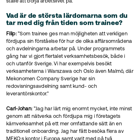
ställe att börja arbetslivet på."
Vad är de största lärdomarna som du
tar med dig från tiden som trainee?
Filip:
”Som trainee ges man möjligheten att verkligen
fördjupa sin förståelse för hur de olika affärsområdena
och avdelningarna arbetar på. Under programmets
gång har vi gjort flertalet verksamhetsbesök, både i
och utanför Sverige. Vi har exempelvis besökt
verksamheterna i Warszawa och Oslo även Malmö, där
Mekonomen Company Sverige har sin
redovisningsavdelning samt kund- och
leverantörskontor."
Carl-Johan:
”Jag har lärt mig enormt mycket, inte minst
genom att nätverka och fördjupa mig i företagets
kärnverksamhet på ett mer omfattande sätt än en
traditionell onboarding. Jag har fått besöka flera av
MEKO:s kontor i Europa samt varit med på två