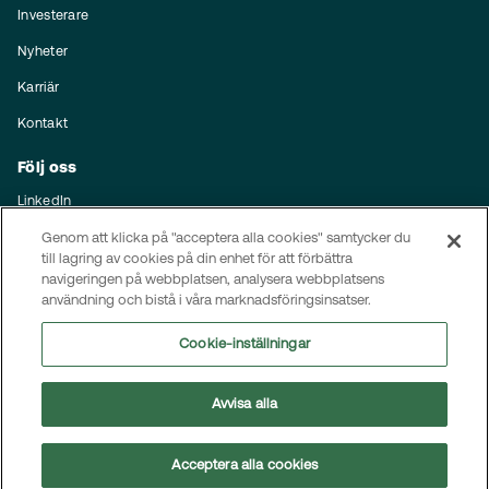
Investerare
Nyheter
Karriär
Kontakt
Följ oss
LinkedIn
Prenumerera på nyheter
Genom att klicka på "acceptera alla cookies" samtycker du
till lagring av cookies på din enhet för att förbättra
navigeringen på webbplatsen, analysera webbplatsens
Integritet
användning och bistå i våra marknadsföringsinsatser.
Uppförandekod
Cookie-inställningar
Hantering av personuppgifter
Avvisa alla
© 2025 MEKO
Acceptera alla cookies