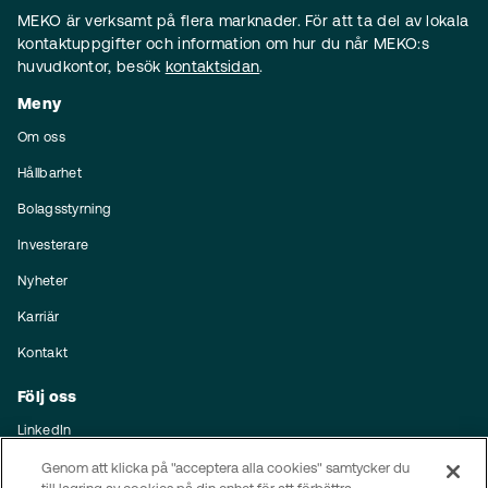
MEKO är verksamt på flera marknader. För att ta del av lokala
kontaktuppgifter och information om hur du når MEKO:s
huvudkontor, besök
kontaktsidan
.
Meny
Om oss
Hållbarhet
Bolagsstyrning
Investerare
Nyheter
Karriär
Kontakt
Följ oss
LinkedIn
Prenumerera på nyheter
Genom att klicka på "acceptera alla cookies" samtycker du