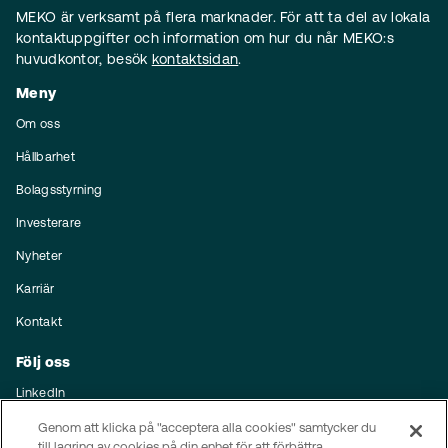
MEKO är verksamt på flera marknader. För att ta del av lokala
kontaktuppgifter och information om hur du når MEKO:s
huvudkontor, besök
kontaktsidan
.
Meny
Om oss
Hållbarhet
Bolagsstyrning
Investerare
Nyheter
Karriär
Kontakt
Följ oss
LinkedIn
Prenumerera på nyheter
Genom att klicka på "acceptera alla cookies" samtycker du
till lagring av cookies på din enhet för att förbättra